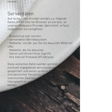
können.
Serverdaten
Aus technischen Gründen werden u.a. folgende
Daten, die Ihr Internet-Browser an uns bzw. an
unseren Webspace-Provider übermittelt, erfasst
(sogenannte Serverlogfiles):
- Browsertyp und -version
- verwendetes Betriebssystem
- Webseite, von der aus Sie uns besuchen (Referrer
URL)
- Webseite, die Sie besuchen
- Datum und Uhrzeit Ihres Zugriffs
- Ihre Internet Protokoll (IP)-Adresse.
Diese anonymen Daten werden getrennt von Ihren
eventuell angegebenen personenbezogenen Daten
gespeichert und lassen so keine Rückschlüsse auf
eine bestimmte Person zu. Sie werden zu
statistischen Zwecken ausgewertet, um unseren
Internetauftritt und unsere Angebote optimieren zu
können.
Kontaktmöglichkeit
Wir bieten Ihnen auf unserer Seite die Möglichkeit,
mit uns per E-Mail und/oder über ein
Kontaktformular in Verbindung zu treten. In diesem